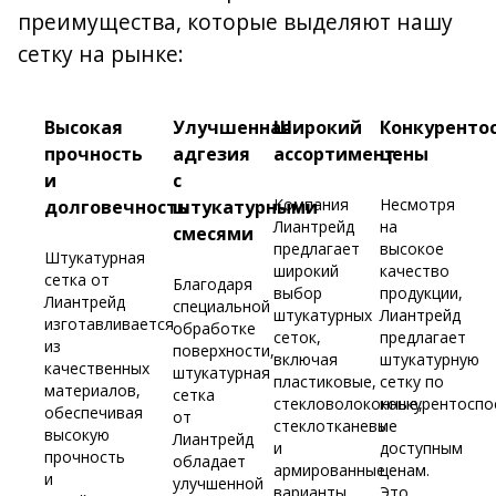
преимущества, которые выделяют нашу
сетку на рынке:
Высокая
Улучшенная
Широкий
Конкуренто
прочность
адгезия
ассортимент
цены
и
с
Компания
Несмотря
долговечность
штукатурными
Лиантрейд
на
смесями
предлагает
высокое
Штукатурная
широкий
качество
сетка от
Благодаря
выбор
продукции,
Лиантрейд
специальной
штукатурных
Лиантрейд
изготавливается
обработке
сеток,
предлагает
из
поверхности,
включая
штукатурную
качественных
штукатурная
пластиковые,
сетку по
материалов,
сетка
стекловолоконные,
конкурентосп
обеспечивая
от
стеклотканевые
и
высокую
Лиантрейд
и
доступным
прочность
обладает
армированные
ценам.
и
улучшенной
варианты.
Это