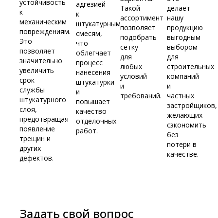
устойчивость
адгезией
Такой
делает
к
к
ассортимент
нашу
механическим
штукатурным
позволяет
продукцию
повреждениям.
смесям,
подобрать
выгодным
Это
что
сетку
выбором
позволяет
облегчает
для
для
значительно
процесс
любых
строительных
увеличить
нанесения
условий
компаний
срок
штукатурки
и
и
службы
и
требований.
частных
штукатурного
повышает
застройщиков,
слоя,
качество
желающих
предотвращая
отделочных
сэкономить
появление
работ.
без
трещин и
потери в
других
качестве.
дефектов.
Задать свой вопрос