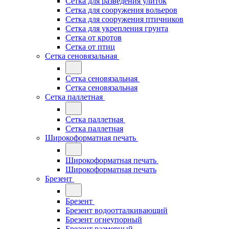
Сетка для разведения улиток
Сетка для сооружения вольеров
Сетка для сооружения птичников
Сетка для укрепления грунта
Сетка от кротов
Сетка от птиц
Сетка сеновязальная
Сетка сеновязальная
Сетка сеновязальная
Сетка паллетная
Сетка паллетная
Сетка паллетная
Широкоформатная печать
Широкоформатная печать
Широкоформатная печать
Брезент
Брезент
Брезент водоотталкивающий
Брезент огнеупорный
Брезент размерный