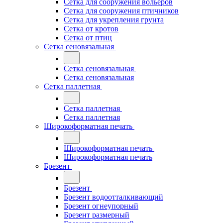
Сетка для сооружения вольеров
Сетка для сооружения птичников
Сетка для укрепления грунта
Сетка от кротов
Сетка от птиц
Сетка сеновязальная
Сетка сеновязальная
Сетка сеновязальная
Сетка паллетная
Сетка паллетная
Сетка паллетная
Широкоформатная печать
Широкоформатная печать
Широкоформатная печать
Брезент
Брезент
Брезент водоотталкивающий
Брезент огнеупорный
Брезент размерный