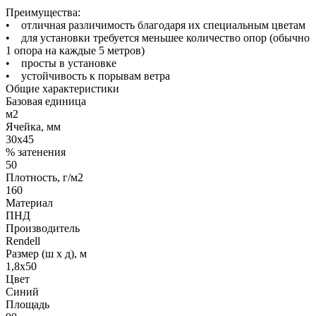
Преимущества:
• отличная различимость благодаря их специальным цветам
• для установки требуется меньшее количество опор (обычно
1 опора на каждые 5 метров)
• просты в установке
• устойчивость к порывам ветра
Общие характеристики
Базовая единица
м2
Ячейка, мм
30х45
% затенения
50
Плотность, г/м2
160
Материал
ПНД
Производитель
Rendell
Размер (ш х д), м
1,8х50
Цвет
Синий
Площадь