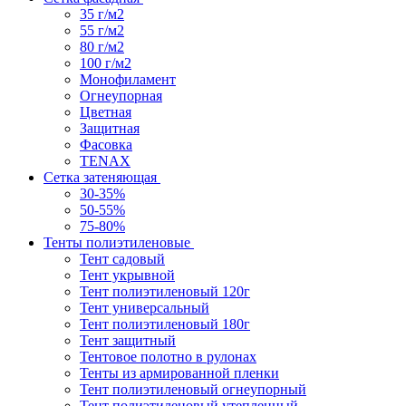
35 г/м2
55 г/м2
80 г/м2
100 г/м2
Монофиламент
Огнеупорная
Цветная
Защитная
Фасовка
TENAX
Сетка затеняющая
30-35%
50-55%
75-80%
Тенты полиэтиленовые
Тент садовый
Тент укрывной
Тент полиэтиленовый 120г
Тент универсальный
Тент полиэтиленовый 180г
Тент защитный
Тентовое полотно в рулонах
Тенты из армированной пленки
Тент полиэтиленовый огнеупорный
Тент полиэтиленовый утепленный