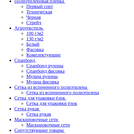
Полиэтиленовая пленка
Первый сорт
Техническая
Черная
Стрейч
Агротекстиль
100 г/м2
130 г/м2
Белый
Фасовка
Комплектующие
Спанбонд
Спанбонд рулоны
Спанбонд фасовка
Мульча рулоны
Мульча фасовка
Сетка из вспененного полиэтилена
Сетка из вспененного полиэтилена
Сетка для упаковки ёлок
Сетка для упаковки ёлок
Сетка рукав
Сетка рукав
Маскировочные сети
Маскировочные сети
Сопутствующие товары