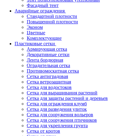
Фасадный тент
Аварийные ограждения
Стандартной плотности
Повышенной плотности
Эконом
Цветные
Комплектующие
Пластиковые сетки
Армирующая сетка
Декоративные сетки
Лента бордюрная
Оградительная сетка
Противомоскитная сетка
Сетка антиградовая
Сетка ветрозащитная
Сетка для водостоков
Сетка для выращивания растений
Сетка для защиты растений и деревьев
Сетка для ограждения клумб
Сетка для разведения улиток
Сетка для сооружения вольеров
Сетка для сооружения птичников
Сетка для укрепления грунта
Сетка от кротов