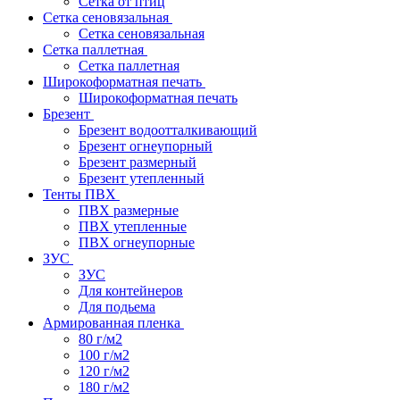
Сетка от птиц
Сетка сеновязальная
Сетка сеновязальная
Сетка паллетная
Сетка паллетная
Широкоформатная печать
Широкоформатная печать
Брезент
Брезент водоотталкивающий
Брезент огнеупорный
Брезент размерный
Брезент утепленный
Тенты ПВХ
ПВХ размерные
ПВХ утепленные
ПВХ огнеупорные
ЗУС
ЗУС
Для контейнеров
Для подьема
Армированная пленка
80 г/м2
100 г/м2
120 г/м2
180 г/м2